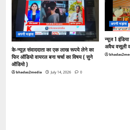
अपनी भड़ास
अपनी भड़ास
न्यूज 1 इंडिय
अवैध वसूली 
के-न्यूज़ संवाददाता का एक लाख रूपये लेने का
bhadas2me
फिर ऑडियो वायरल बना चर्चा का विषय ( सुने
ऑडियो )
bhadas2media
July 14, 2026
0