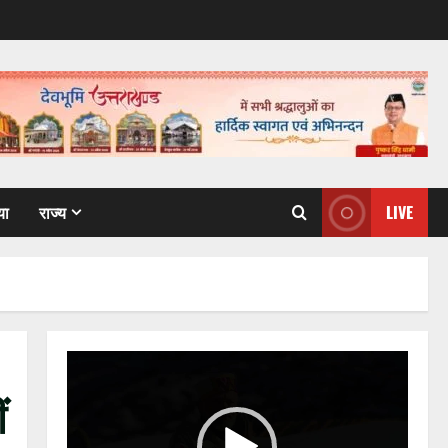
या
राज्य
LIVE
Video
Player
ं