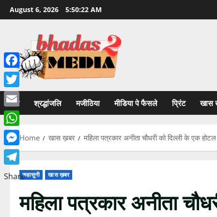
Skip
August 6, 2026
5:50:23 AM
to
content
Facebook
Twitter
होम
श्रद्धांजलि
मजीठिया
मीडिया पे फैसले
प्रिंट
खास 
Email
WhatsApp
Home
खास ख़बर
महिला पत्रकार अनीता चौधरी को दिल्ली के एक होटल 
Messenger
Telegram
कहासुनी
खास ख़बर
Share
महिला पत्रकार अनीता चौधरी 