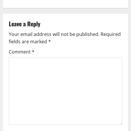
n
a
v
Leave a Reply
Your email address will not be published.
Required
i
fields are marked
*
g
Comment
*
a
t
i
o
n