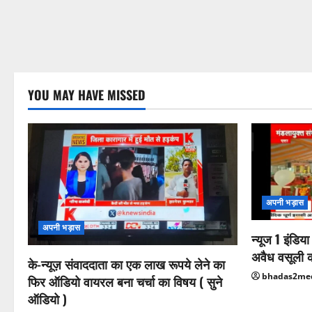
YOU MAY HAVE MISSED
अपनी भड़ास
अपनी भड़ास
न्यूज 1 इंडिय
अवैध वसूली 
के-न्यूज़ संवाददाता का एक लाख रूपये लेने का
bhadas2me
फिर ऑडियो वायरल बना चर्चा का विषय ( सुने
ऑडियो )