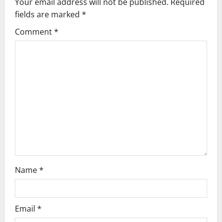
v
Your email address will not be published.
Required
fields are marked
*
i
Comment
*
g
a
t
i
o
n
Name
*
Email
*