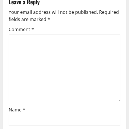
Leave a Reply
v
Your email address will not be published.
Required
fields are marked
*
i
Comment
*
g
a
t
i
o
n
Name
*