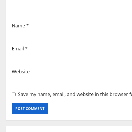
t
i
o
Name
*
n
Email
*
Website
Save my name, email, and website in this browser f