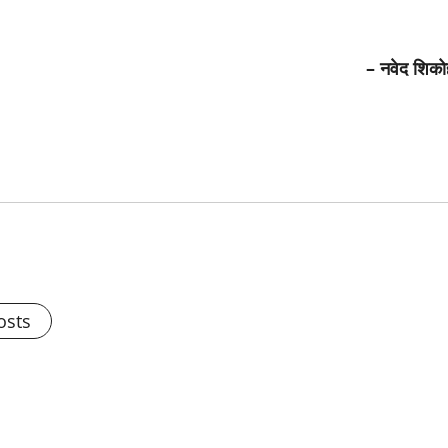
– नवेद शिको
osts