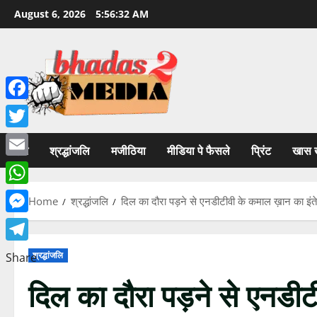
Skip
August 6, 2026
5:56:33 AM
to
content
Facebook
Twitter
होम
श्रद्धांजलि
मजीठिया
मीडिया पे फैसले
प्रिंट
खास 
Email
WhatsApp
Home
श्रद्धांजलि
दिल का दौरा पड़ने से एनडीटीवी के कमाल ख़ान का इं
Messenger
Telegram
श्रद्धांजलि
Share
दिल का दौरा पड़ने से एनडीट