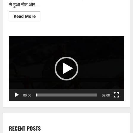
गढ्ढे
से हुआ नीट और...
में
फ़ेंका
Read
Read More
more
about
ज़ी
न्यूज़
के
Video
ब्यूरो
हेड
Player
मनवीर
सिंह
ने
स्टिंग
करके
किया
जेईई
की
परीक्षा
में
फर्जीवाड़े
का
00:00
02:00
भंडाफोड़
RECENT POSTS