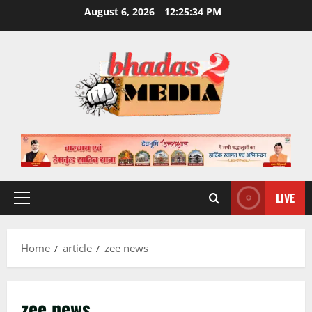
Skip
August 6, 2026
12:25:35 PM
to
content
LIVE
Primary
Menu
Home
article
zee news
zee news