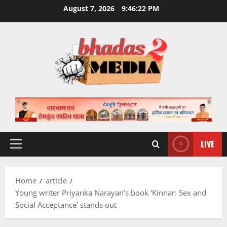
Skip
August 7, 2026
9:46:23 PM
to
content
LIVE
Primary
Menu
Home
article
Young writer Priyanka Narayan’s book ‘Kinnar: Sex and
Social Acceptance’ stands out