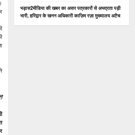
।
भड़ास2मीडिया की खबर का असर पत्रकारों से अभद्रता पड़ी
र
भारी, हरिद्वार के खनन अधिकारी काज़िम रज़ा मुख्यालय अटैच
ी
ी
ा
े
न
ी
त
र