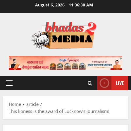
Skip
August 6, 2026
11:36:31 AM
to
content
LIVE
Primary
Menu
Home
article
This lioness is the award of Lucknow’s journalism!