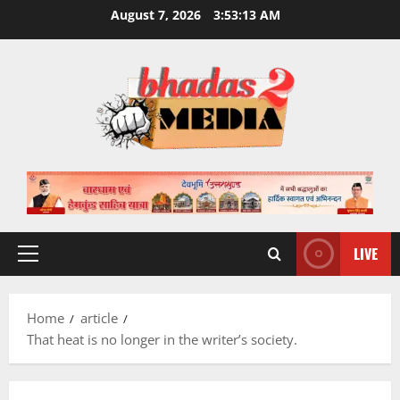
Skip
August 7, 2026
3:53:14 AM
to
content
LIVE
Primary
Menu
Home
article
That heat is no longer in the writer’s society.