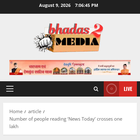
Skip
August 9, 2026
7:06:45 PM
to
content
LIVE
Primary
Menu
Home
article
Number of people reading ‘News Today’ crosses one
lakh