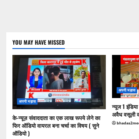
YOU MAY HAVE MISSED
अपनी भड़ास
अपनी भड़ास
न्यूज 1 इंडिय
अवैध वसूली 
के-न्यूज़ संवाददाता का एक लाख रूपये लेने का
bhadas2me
फिर ऑडियो वायरल बना चर्चा का विषय ( सुने
ऑडियो )