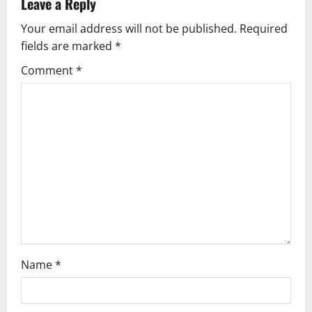
Leave a Reply
a
Your email address will not be published.
Required
v
fields are marked
*
i
Comment
*
g
a
t
i
o
n
Name
*