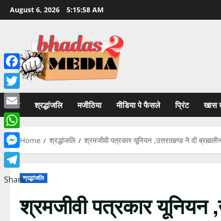
Skip
August 6, 2026
5:15:59 AM
to
content
Facebook
Twitter
होम
श्रद्धांजलि
मजीठिया
मीडिया पे फैसले
प्रिंट
खास 
Email
WhatsApp
Home
श्रद्धांजलि
श्रमजीवी पत्रकार यूनियन ,उत्तराखण्ड ने दी ब्रह्मलीन 
Messenger
Telegram
श्रद्धांजलि
Share
श्रमजीवी पत्रकार यूनियन ,उ