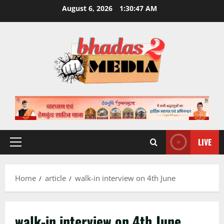
Skip
August 6, 2026
1:30:48 AM
to
content
LIVE
Primary
Menu
Home
article
walk-in interview on 4th June
walk-in interview on 4th June