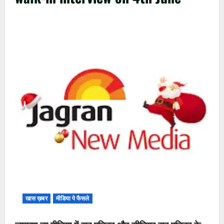
खास ख़बर
मीडिया पे फैसले