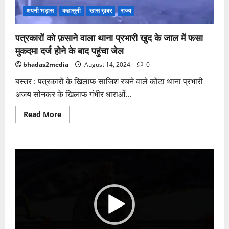
अपनी भड़ास
कहासुनी
खास ख़बर
राज्य
पत्रकारों को फ़साने वाला थाना प्रभारी खुद के जाल में फसा
मुकदमा दर्ज होने के बाद पहुंचा जेल
bhadas2media
August 14, 2024
0
बस्तर : पत्रकारों के खिलाफ साजिश रचने वाले कोंटा थाना प्रभारी
अजय सोनकर के खिलाफ गंभीर धाराओं...
Read
Read More
more
about
पत्रकारों
को
फ़साने
Video
वाला
थाना
Player
प्रभारी
खुद
के
जाल
में
फसा
मुकदमा
दर्ज
होने