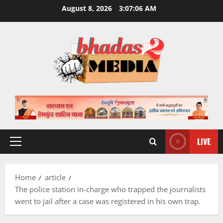
Skip
August 8, 2026
3:07:07 AM
to
content
LIVE
Primary
Menu
Home
article
The police station in-charge who trapped the journalists
went to jail after a case was registered in his own trap.