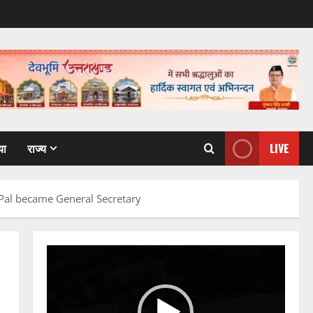
या
राज्य
LIVE
Pal became General Secretary
Video
Player