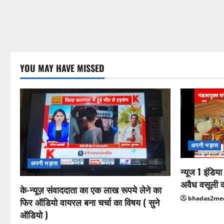
YOU MAY HAVE MISSED
अपनी भड़ास
अपनी भड़ास
न्यूज 1 इंडिय
अवैध वसूली 
के-न्यूज़ संवाददाता का एक लाख रूपये लेने का
bhadas2me
फिर ऑडियो वायरल बना चर्चा का विषय ( सुने
ऑडियो )