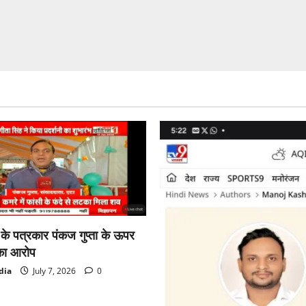
प्रवीण
पेगवाल
अध्यक्ष
और
मनीष
कुमार
पाल
बने
महामंत्री
ा के पत्रकार पंकज गुप्ता के ऊपर
का आरोप
dia
July 7, 2026
0