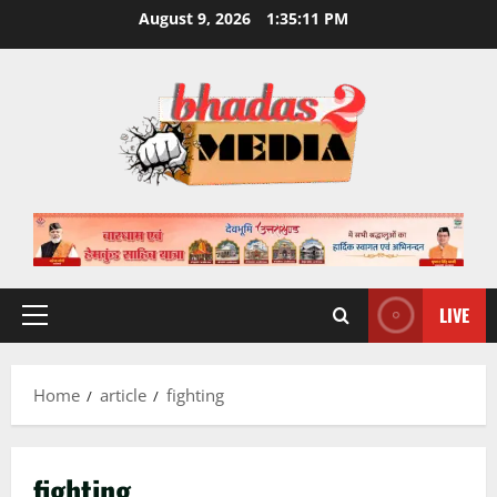
Skip
August 9, 2026
1:35:11 PM
to
content
LIVE
Primary
Menu
Home
article
fighting
fighting