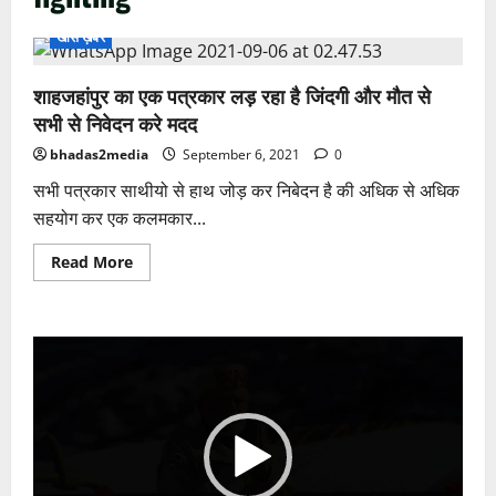
खास ख़बर
शाहजहांपुर का एक पत्रकार लड़ रहा है जिंदगी और मौत से
सभी से निवेदन करे मदद
bhadas2media
September 6, 2021
0
सभी पत्रकार साथीयो से हाथ जोड़ कर निबेदन है की अधिक से अधिक
सहयोग कर एक कलमकार...
Read
Read More
more
about
शाहजहांपुर
का
एक
Video
पत्रकार
लड़
Player
रहा
है
जिंदगी
और
मौत
से
सभी
से