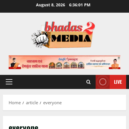
Skip
August 8, 2026
6:36:01 PM
to
content
LIVE
Primary
Menu
Home
article
everyone
everyone