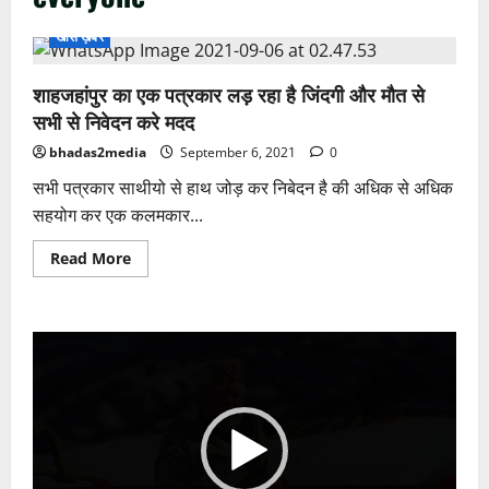
खास ख़बर
शाहजहांपुर का एक पत्रकार लड़ रहा है जिंदगी और मौत से
सभी से निवेदन करे मदद
bhadas2media
September 6, 2021
0
सभी पत्रकार साथीयो से हाथ जोड़ कर निबेदन है की अधिक से अधिक
सहयोग कर एक कलमकार...
Read
Read More
more
about
शाहजहांपुर
का
एक
Video
पत्रकार
लड़
Player
रहा
है
जिंदगी
और
मौत
से
सभी
से