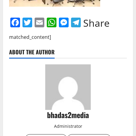
Facebook
Twitter
Email
WhatsApp
Messenger
Telegram
Share
matched_content]
ABOUT THE AUTHOR
bhadas2media
Administrator