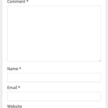
Comment
*
g
a
t
i
o
n
Name
*
Email
*
Website