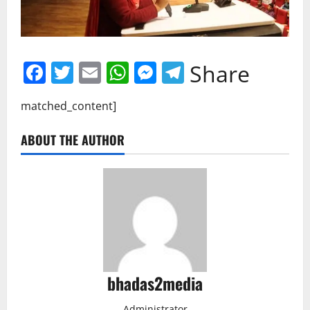
Facebook
Twitter
Email
WhatsApp
Messenger
Telegram
Share
matched_content]
ABOUT THE AUTHOR
bhadas2media
Administrator