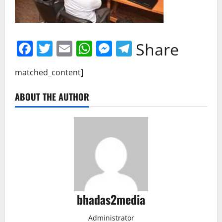
Facebook
Twitter
Email
WhatsApp
Messenger
Telegram
Share
matched_content]
ABOUT THE AUTHOR
bhadas2media
Administrator