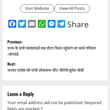
Visit Website
View All Posts
Facebook
Twitter
Email
WhatsApp
Messenger
Telegram
Share
P
Previous:
o
राज्य के सभी मतदाताओं तक वोटर स्लिप पहुंचाने का कार्य गतिमान
:जोगदंडे
s
Next:
t
भाजपा प्रदेश की पांचों लोकसभा सीट जीतेगी:सुरेश जोशी
n
a
Leave a Reply
v
Your email address will not be published.
Required
fields are marked
*