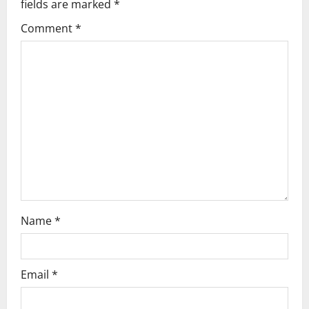
fields are marked
*
g
Comment
*
a
t
i
o
n
Name
*
Email
*