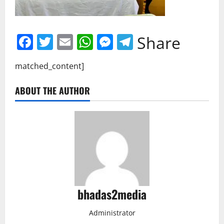
Facebook
Twitter
Email
WhatsApp
Messenger
Telegram
Share
matched_content]
ABOUT THE AUTHOR
bhadas2media
Administrator