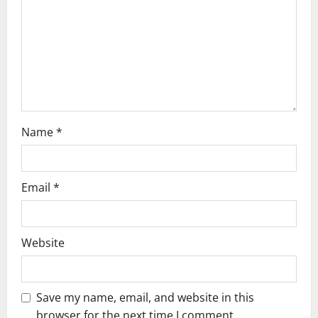
i
o
n
Name
*
Email
*
Website
Save my name, email, and website in this
browser for the next time I comment.