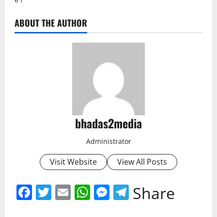
ABOUT THE AUTHOR
bhadas2media
Administrator
Visit Website
View All Posts
Facebook
Twitter
Email
WhatsApp
Messenger
Telegram
Share