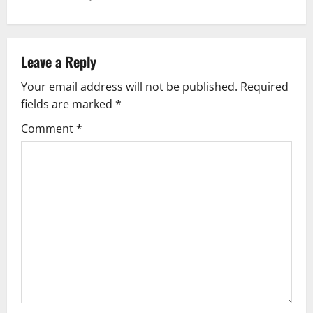
n
a
v
Leave a Reply
Your email address will not be published.
Required
i
fields are marked
*
g
Comment
*
a
t
i
o
n