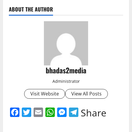
ABOUT THE AUTHOR
bhadas2media
Administrator
Visit Website
View All Posts
Facebook
Twitter
Email
WhatsApp
Messenger
Telegram
Share
P