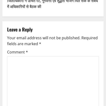
t
जिलाधिकारी ने उचित रेट, गुणवत्ता एवं शुद्धता भोजन मिल सके के संबंध
में अधिकारियों से बैठक की
n
a
v
Leave a Reply
Your email address will not be published.
Required
i
fields are marked
*
g
Comment
*
a
t
i
o
n