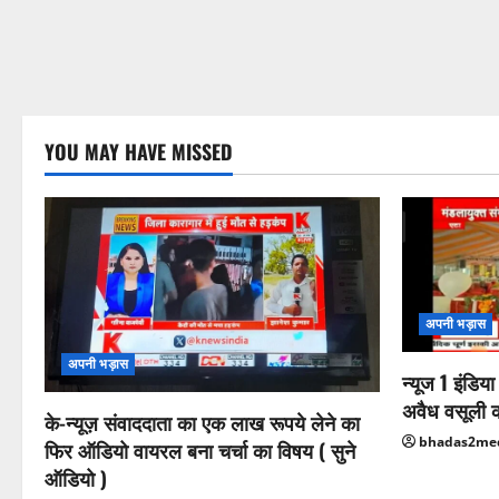
YOU MAY HAVE MISSED
अपनी भड़ास
अपनी भड़ास
न्यूज 1 इंडिय
अवैध वसूली 
के-न्यूज़ संवाददाता का एक लाख रूपये लेने का
bhadas2me
फिर ऑडियो वायरल बना चर्चा का विषय ( सुने
ऑडियो )