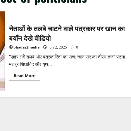
नेताओं के तलबे चाटने वाले पत्रकार पर खान का
बयाँन देखे वीडियो
bhadas2media
July 2, 2025
0
“ज़हर लगे तलबे और पत्रकारिता का सच: खान सर का तीखा तंज” पटना।
मशहूर शिक्षाविद और यूथ...
Read
Read More
more
about
नेताओं
के
तलबे
चाटने
वाले
पत्रकार
पर
खान
का
बयाँन
देखे