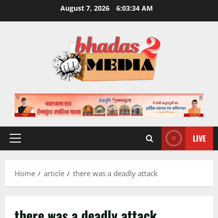
Skip
August 7, 2026
6:03:34 AM
to
content
LIVE
Primary
Menu
Home
article
there was a deadly attack
there was a deadly attack