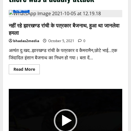
श्रद्धांजलि
नहीं रहे झारखण्ड रांची के पत्रकार बैजनाथ, हुआ था जानलेवा
हमला
bhadas2media
October 5, 2021
0
अत्यंत दुःखद..झारखण्ड रांची के पत्रकार व कैमरामैन,छोटे भाई…एक
जिंदादिल इंसान बैजनाथ का निधन हो गया। बता दें...
Read
Read More
more
about
नहीं
रहे
झारखण्ड
Video
रांची
के
Player
पत्रकार
बैजनाथ,
हुआ
था
जानलेवा
हमला