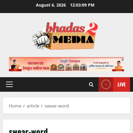
Skip
August 6, 2026
12:03:09 PM
to
content
LIVE
Primary
Menu
Home
article
swear-word
swear-word