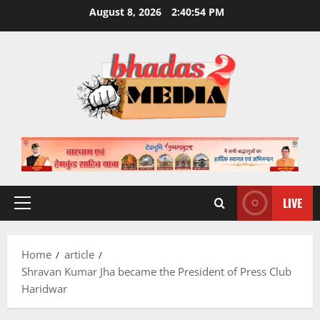
Skip
August 8, 2026
2:40:55 PM
to
content
LIVE
Primary
Menu
Home
article
Shravan Kumar Jha became the President of Press Club
Haridwar