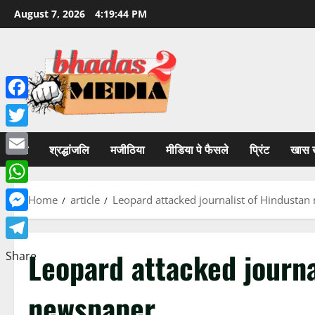
Skip
August 7, 2026
4:19:45 PM
to
content
Facebook
Twitter
होम
श्रद्धांजलि
मजीठिया
मीडिया पे फैसले
प्रिंट
खास 
Email
WhatsApp
Home
article
Leopard attacked journalist of Hindusta
Messenger
Telegram
Leopard attacked journa
Share
newspaper