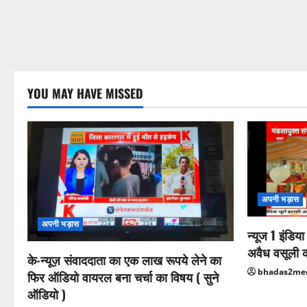
YOU MAY HAVE MISSED
अपनी भड़ास
अपनी भड़ास
न्यूज 1 इंडिय
अवैध वसूली 
के-न्यूज़ संवाददाता का एक लाख रूपये लेने का
bhadas2me
फिर ऑडियो वायरल बना चर्चा का विषय ( सुने
ऑडियो )