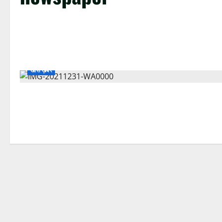
खास ख़बर