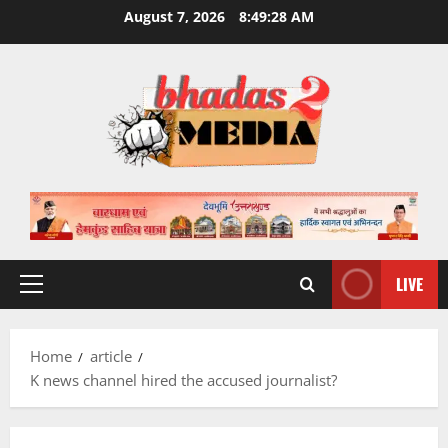
Skip
August 7, 2026
8:49:29 AM
to
content
LIVE
Primary
Menu
Home
article
K news channel hired the accused journalist?