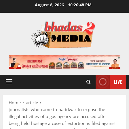
Skip
August 8, 2026
10:26:49 PM
to
content
LIVE
Primary
Menu
Home
article
journalists-who-came-to-haridwar-to-expose-the-
illegal-activities-of-a-gas-agency-are-accused-after-
being-held-hostage-a-case-of-extortion-is-filed-against-