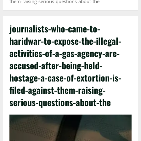
them-raising-serious-questions-about-the
journalists-who-came-to-
haridwar-to-expose-the-illegal-
activities-of-a-gas-agency-are-
accused-after-being-held-
hostage-a-case-of-extortion-is-
filed-against-them-raising-
serious-questions-about-the