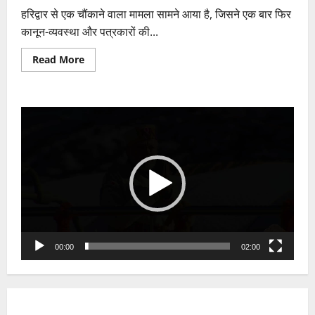
हरिद्वार से एक चौंकाने वाला मामला सामने आया है, जिसने एक बार फिर
कानून-व्यवस्था और पत्रकारों की...
Read
Read More
more
about
हरिद्वार
में
गैस
Video
एजेंसी
का
Player
काला
खेल
उजागर
करने
पहुंचे
पत्रकार
बने
आरोपी!
बंधक
बनाने
के
बाद
00:00
02:00
उल्टा
रंगदारी
का
केस,
‘मित्र
पुलिस’
पर