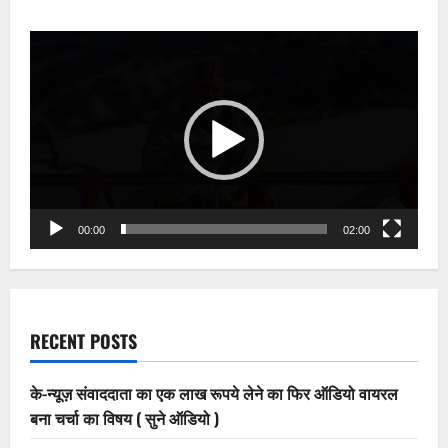
पत्रकार
विपिन
गुप्ता
Video
गिरफ्तार,
बंधक
Player
बनाकर
मारपीट
और
20
लाख
की
मांग
का
आरोप
00:00
02:00
RECENT POSTS
के-न्यूज़ संवाददाता का एक लाख रूपये लेने का फिर ऑडियो वायरल
बना चर्चा का विषय ( सुने ऑडियो )