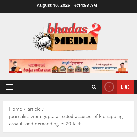
Skip
August 10, 2026
6:14:54 AM
to
content
LIVE
Primary
Menu
Home
article
journalist-vipin-gupta-arrested-accused-of-kidnapping-
assault-and-demanding-rs-20-lakh