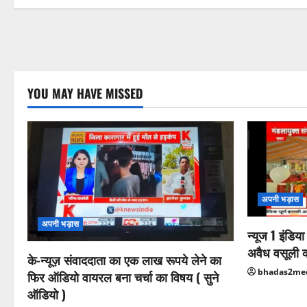
YOU MAY HAVE MISSED
अपनी भड़ास
अपनी भड़ास
न्यूज 1 इंडिय
अवैध वसूली 
के-न्यूज़ संवाददाता का एक लाख रूपये लेने का
bhadas2me
फिर ऑडियो वायरल बना चर्चा का विषय ( सुने
ऑडियो )