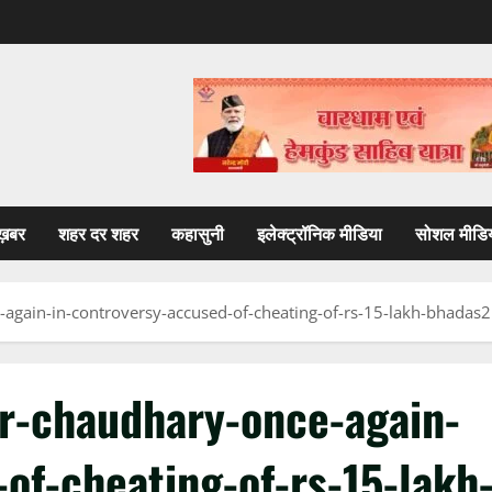
ख़बर
शहर दर शहर
कहासुनी
इलेक्ट्रॉनिक मीडिया
सोशल मीडि
again-in-controversy-accused-of-cheating-of-rs-15-lakh-bhadas2
r-chaudhary-once-again-
of-cheating-of-rs-15-lakh