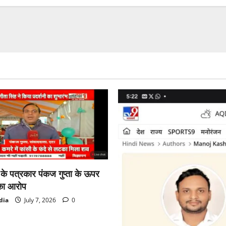
टीवी
एंकर
सुधीर
चौधरी
एक
बार
फिर
विवादों
में,15
लाख
रुपये
की
बेइमानी
का
आरोप
bhadas2media
का
दावा
सिर्फ
TRP
का
है
पूरा
खेल
ा के पत्रकार पंकज गुप्ता के ऊपर
का आरोप
dia
July 7, 2026
0