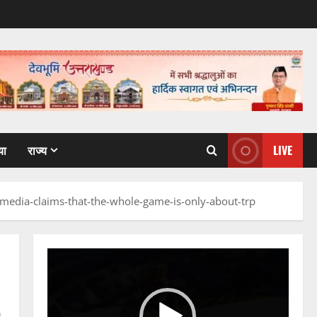
या
राज्य
LIVE
media-claims-that-the-whole-game-is-only-about-trp
Video
Player
-