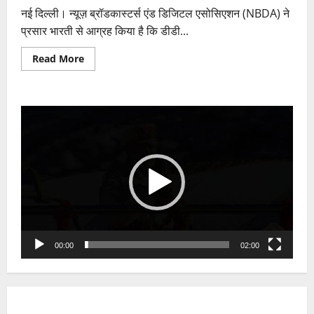
नई दिल्ली। न्यूज़ ब्रॉडकास्टर्स एंड डिजिटल एसोसिएशन (NBDA) ने
प्रसार भारती से आग्रह किया है कि डीडी...
Read
Read More
more
about
न्यूज़
चैनलों
के
Video
लिए
ज्यादा
Player
जगह
की
मांग,
NBDA
ने
रखी
सिफारिशें
00:00
02:00