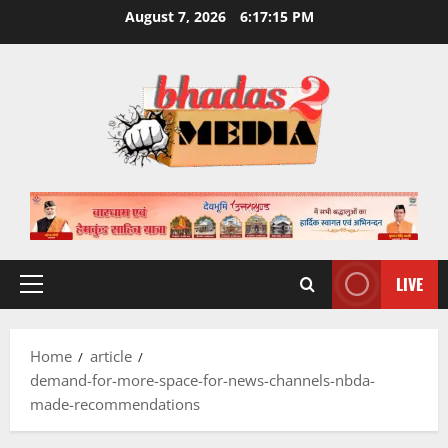
Skip
August 7, 2026
6:17:16 PM
to
content
LIVE
Primary
Menu
Home
article
demand-for-more-space-for-news-channels-nbda-
made-recommendations