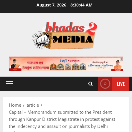
Skip
August 7, 2026
8:30:44 AM
to
content
LIVE
Primary
Menu
Home
article
Capital – Memorandum submitted to the President
through Kanpur District Magistrate in protest against
the indecency and assault on journalists by Delhi