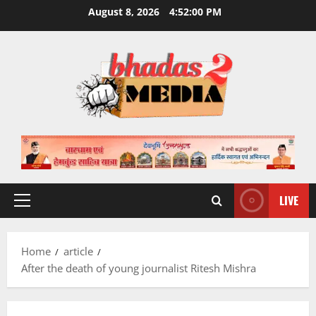
Skip
August 8, 2026
4:52:01 PM
to
content
LIVE
Primary
Menu
Home
article
After the death of young journalist Ritesh Mishra