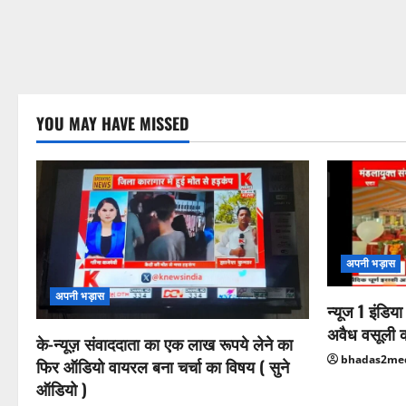
YOU MAY HAVE MISSED
अपनी भड़ास
अपनी भड़ास
न्यूज 1 इंडिय
अवैध वसूली 
के-न्यूज़ संवाददाता का एक लाख रूपये लेने का
bhadas2me
फिर ऑडियो वायरल बना चर्चा का विषय ( सुने
ऑडियो )