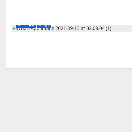
अपनी भड़ास
कहासुनी