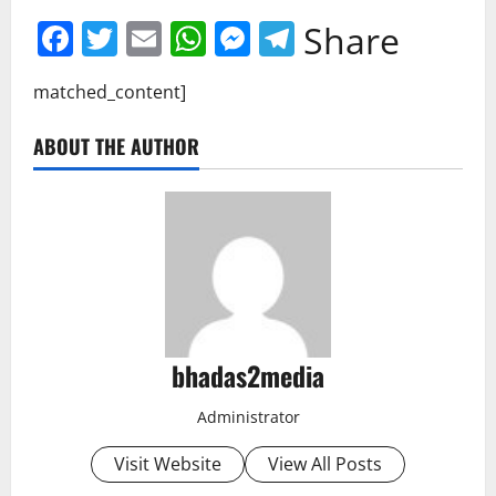
Facebook
Twitter
Email
WhatsApp
Messenger
Telegram
Share
matched_content]
ABOUT THE AUTHOR
bhadas2media
Administrator
Visit Website
View All Posts