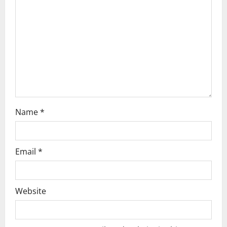
a
t
i
o
n
Name
*
Email
*
Website