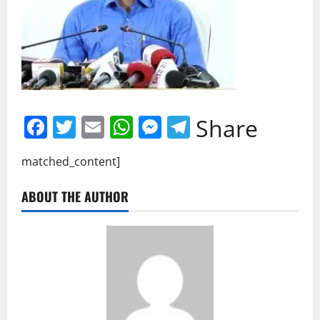
Facebook
Twitter
Email
WhatsApp
Messenger
Telegram
Share
matched_content]
ABOUT THE AUTHOR