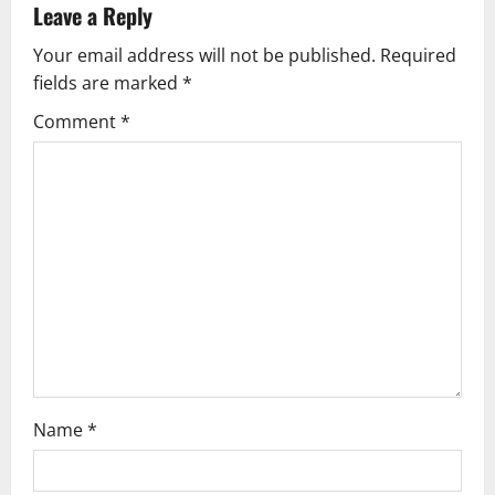
a
Leave a Reply
v
Your email address will not be published.
Required
fields are marked
*
i
Comment
*
g
a
t
i
o
n
Name
*