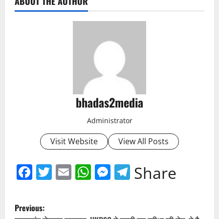
ABOUT THE AUTHOR
bhadas2media
Administrator
Visit Website
View All Posts
Facebook
Twitter
Email
WhatsApp
Messenger
Telegram
Share
P
Previous: