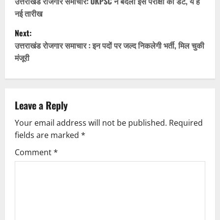
o
उत्तराखंड रोजगार समाचार: UKPSC ने बदली इस परीक्षा की डेट, ये है
नई तारीख
s
Next:
t
उत्तराखंड रोजगार समाचार : इन पदों पर जल्द निकलेगी भर्ती, मिल चुकी
मंजूरी
n
a
v
Leave a Reply
Your email address will not be published.
Required
i
fields are marked
*
g
Comment
*
a
t
i