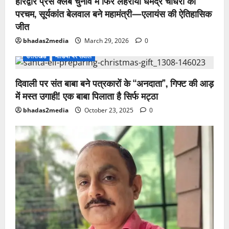
हरिद्वार प्रेस क्लब चुनाव में फिर लहराया धर्मेंद्र चौधरी का
परचम, सूर्यकांत बेलवाल बने महामंत्री—एलायंस की ऐतिहासिक
जीत
bhadas2media
March 29, 2026
0
उत्तराखंड
मीडिया पर सवाल
दिवाली पर संत बाबा बने पत्रकारों के “अनदाता”, गिफ्ट की आड़
में मस्त उगाही! एक बाबा पिलाता है सिर्फ मट्ठा
bhadas2media
October 23, 2025
0