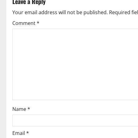
t
Leave a Reply
n
Your email address will not be published.
Required fi
Comment
*
a
v
i
g
a
t
i
Name
*
o
n
Email
*