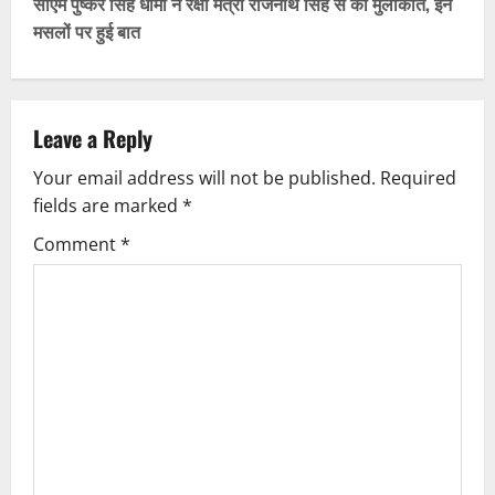
t
सीएम पुष्कर सिंह धामी ने रक्षा मंत्री राजनाथ सिंह से की मुलाकात, इन
मसलों पर हुई बात
n
a
v
Leave a Reply
Your email address will not be published.
Required
i
fields are marked
*
g
Comment
*
a
t
i
o
n