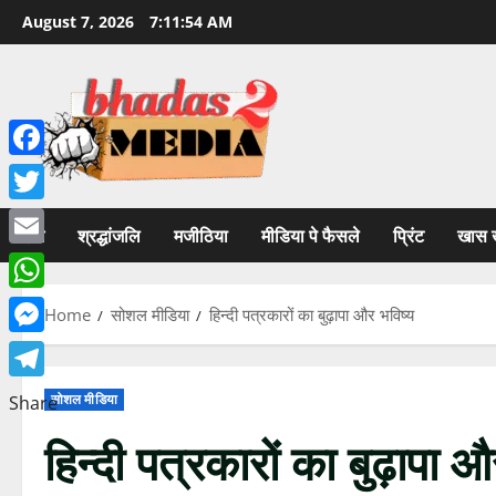
Skip
August 7, 2026
7:11:55 AM
to
content
Facebook
Twitter
होम
श्रद्धांजलि
मजीठिया
मीडिया पे फैसले
प्रिंट
खास 
Email
WhatsApp
Home
सोशल मीडिया
हिन्दी पत्रकारों का बुढ़ापा और भविष्य
Messenger
Telegram
सोशल मीडिया
Share
हिन्दी पत्रकारों का बुढ़ापा औ