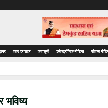
ख़बर
शहर दर शहर
कहासुनी
इलेक्ट्रॉनिक मीडिया
सोशल मीडि
र भविष्य