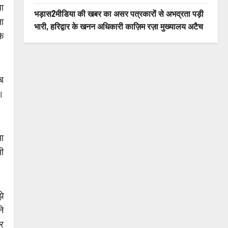
ा
भड़ास2मीडिया की खबर का असर पत्रकारों से अभद्रता पड़ी
ा
भारी, हरिद्वार के खनन अधिकारी काज़िम रज़ा मुख्यालय अटैच
कि
ब
ी।
या
सी
झे
े
र