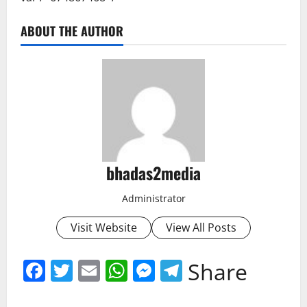
ABOUT THE AUTHOR
bhadas2media
Administrator
Visit Website
View All Posts
Facebook
Twitter
Email
WhatsApp
Messenger
Telegram
Share