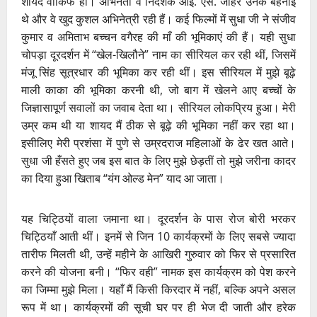
शायद वाकिफ हों। अभिनेता व निर्देशक आई. एस. जौहर उनके बहनोई
थे और वे खुद कुशल अभिनेत्री रही हैं। कई फिल्मों में सुधा जी ने संजीव
कुमार व अमिताभ बच्चन वगैरह की माँ की भूमिकाएं की हैं। यही सुधा
चोपड़ा दूरदर्शन में “खेल-खिलौने” नाम का सीरियल कर रही थीं, जिसमें
मंजू सिंह सूत्रधार की भूमिका कर रही थीं। इस सीरियल में मुझे बूढ़े
माली काका की भूमिका करनी थी, जो बाग में खेलने आए बच्चों के
जिज्ञासापूर्ण सवालों का जवाब देता था। सीरियल लोकप्रिय हुआ। मेरी
उम्र कम थी या शायद मैं ठीक से बूढ़े की भूमिका नहीं कर रहा था।
इसीलिए मेरी प्रशंसा में पुणे से उम्रदराज महिलाओं के ढेर खत आते।
सुधा जी हँसते हुए जब इस बात के लिए मुझे छेड़तीं तो मुझे जरीना कादर
का दिया हुआ खिताब “यंग ओल्ड मेन” याद आ जाता।
यह चिट्ठियों वाला जमाना था। दूरदर्शन के पास रोज बोरी भरकर
चिट्ठियाँ आती थीं। इनमें से जिन 10 कार्यक्रमों के लिए सबसे ज्यादा
तारीफ मिलती थी, उन्हें महीने के आखिरी गुरुवार को फिर से प्रसारित
करने की योजना बनी। “फिर वही” नामक इस कार्यक्रम को पेश करने
का जिम्मा मुझे मिला। यहाँ मैं किसी किरदार में नहीं, बल्कि अपने असल
रूप में था। कार्यक्रमों की सूची घर पर ही भेज दी जाती और हरेक