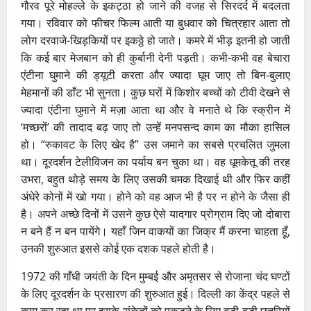
गौरव पूरे मोहल्ले के इकट्ठा हो जाने की वजह से सिरदर्द में बदलता
गया। रविवार को फीचर फिल्म आती या बुधवार को चित्रहार आता तो
लोग दरवाजे-खिड़कियों पर इकठ्ठे हो जाते। कमरे में भीड़ इतनी हो जाती
कि कई बार मेजबान को ही कुर्बानी देनी पड़ती। कभी-कभी वह बेचारा
एंटीना घुमाने की ड्यूटी करता और ज्यादा घूम जाए तो बिन-बुलाए
मेहमानों की डाँट भी सुनता। कुछ घरों में किशोर बच्चों को टीवी देखने से
ज्यादा एंटीना घुमाने में मज़ा आता था और वे मनाते थे कि स्क्रीन में
‘मच्छरों’ की तादाद बढ़ जाए तो उन्हें मनपसन्द काम का मौका हासिल
हो। “रुकावट के लिए खेद है” उस जमाने का सबसे प्रचलित जुमला
था। दूरदर्शन टेलीविजन का पर्याय बन चुका था। वह धूमकेतू की तरह
उभरा, बहुत थोड़े समय के लिए उसकी चमक दिखाई थी और फिर कहीं
अंधेरे कोनों में खो गया। होने को वह आज भी है पर न होने के जैसा ही
है। अपने अच्छे दिनों में उसने कुछ ऐसे यादगार प्रोग्राम दिए जो दोबारा
न बने हैं न बन पायेंगे। यहाँ जिन वाकयों का जिक्र मैं करना चाहता हूँ,
उनकी शुरुआत इससे कोई एक दशक पहले होती है।
1972 की गाँधी जयंती के दिन मुम्बई और अमृतसर से रोजाना चंद घण्टों
के लिए दूरदर्शन के प्रसारण की शुरुआत हुई। दिल्ली का केंद्र पहले से
काम कर रहा था पर इसके संकेतों को पकड़ने के लिए बड़ी-बड़ी छतरियों