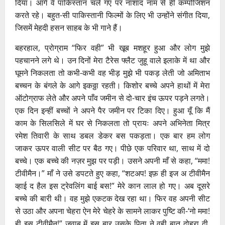
दिया। आगे वे पाकिस्तान चले गए पर नाशाद नाम से ही कम्पोजिशन
करते रहे। बहुत-सी पाकिस्तानी फिल्मों के लिए भी उन्होंने संगीत दिया,
जिसमें मेहदी हसन साहब के भी गाने हैं।
बहरहाल, प्रोग्राम “फिर वही” भी खूब मशहूर हुआ और लोग मुझे
पहचानने लगे थे। उन दिनों मेरा टैरेस फ्लैट जुहू वाले इलाके में था और
घूमने निकलता तो कभी-कभी वह भीड़ मुझे भी पकड़ लेती जो अमिताभ
बच्चन के बंगले के आगे इकठ्ठा रहती। किशोर बच्चे अपने हाथों में मेरा
ऑटोग्राफ लेते और अपने पाँव जमीन से दो-चार इंच ऊपर पड़ने लगते।
एक दिन इन्हीं बच्चों ने अपने पैर जमीन पर टिका दिए। हुआ यूँ कि मैं
काम के सिलसिले में घर से निकलता तो प्रायः अपने अभिनेता मित्र
रमेश तिवारी के साथ डबल डेकर बस पकड़ता। एक बार हम लोग
जाकर ऊपर वाली सीट पर बैठ गए। पीछे एक परिवार था, साथ में दो
बच्चे। एक बच्चे की नज़र मुझ पर पड़ी। उसने अपनी माँ से कहा, “ममा!
टीवीमैन।” माँ ने उसे डपटते हुए कहा, “शटअप! इफ़ ही इज अ टीवीमैन
व्हाई द हैल इस ट्रेवलिंग बाई बस!” मेरे कान लाल हो गए। अब दूसरे
बच्चे की बारी थी। वह मुझे एकटक देख रहा था। फिर वह अपनी सीट
से उठा और अपना चेहरा ऐन मेरे चेहरे के सामने लाकर पुष्टि की-‘नो ममा!
ही इस टीवीमैन!” जवाब में इस बार उसके पिता ने वही बात दोहरा दी,