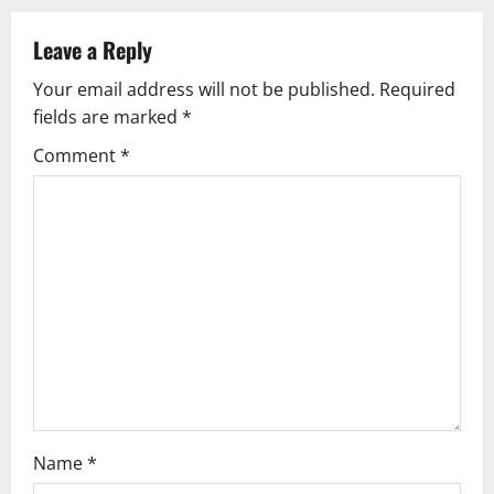
a
v
Leave a Reply
Your email address will not be published.
Required
i
fields are marked
*
g
Comment
*
a
t
i
o
n
Name
*