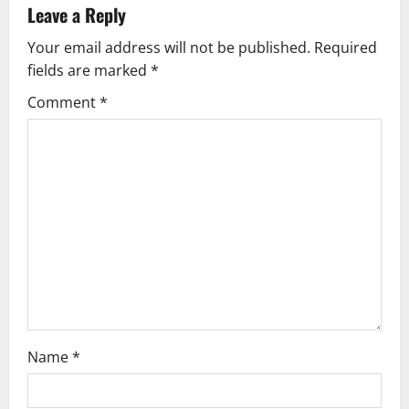
a
Leave a Reply
v
Your email address will not be published.
Required
fields are marked
*
i
Comment
*
g
a
t
i
o
n
Name
*